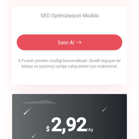
SEO Optimizasyon Modülü
Satın Al
E-Ticaret yönetim özelliği bulunmaktadır. Sürekli büyüyen bir
kitleye ve çevrimiçi varlığa sahip siteler için mükemmel.
crm auto cync
click to call back
240
2,92
$
$
/year
/Ay
track energy costs