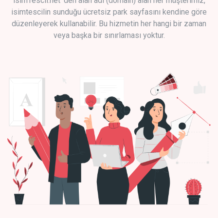
isimTescil.net 'den alan adı (domain) alan her müşterimiz,
isimtescilin sunduğu ücretsiz park sayfasını kendine göre
düzenleyerek kullanabilir. Bu hizmetin her hangi bir zaman
veya başka bir sınırlaması yoktur.