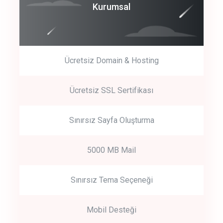
Coroprate
Kurumsal
predictive dialing
Ücretsiz Domain & Hosting
Get Started
Ücretsiz SSL Sertifikası
Start by trying our service for 30 days free trial no credit card
required.
Sınırsız Sayfa Oluşturma
5000 MB Mail
Sınırsız Tema Seçeneği
Mobil Desteği