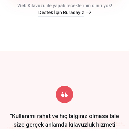
crm auto cync
Web Kılavuzu ile yapabileceklerinin sınırı yok!
Destek İçin Buradayız
click to call back
track energy costs
predictive dialing
Get Started
Start by trying our service for 30 days free trial no credit card
required.
"Kullanımı rahat ve hiç bilginiz olmasa bile
size gerçek anlamda kılavuzluk hizmeti