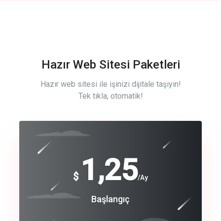
Hazır Web Sitesi Paketleri
Hazır web sitesi ile işinizi dijitale taşıyın!
Tek tıkla, otomatik!
Free
1,25
$
/Ay
Basic
Başlangıç